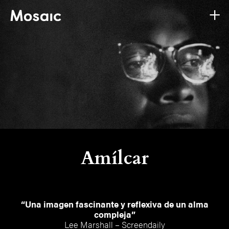
Amílcar
“Una imagen fascinante y reflexiva de un alma
compleja”
Lee Marshall – Screendaily